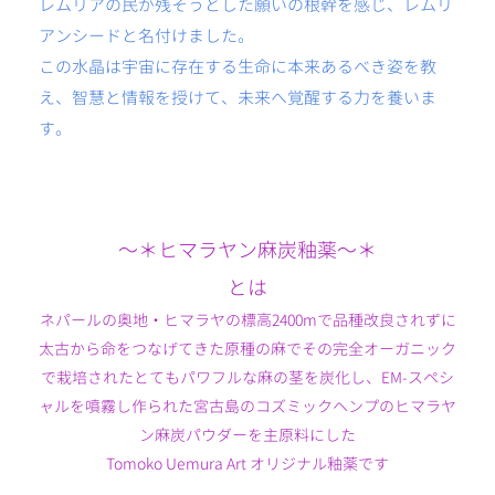
レムリアの民が残そうとした願いの根幹を感じ、レムリ
アンシードと名付けました。
この水晶は宇宙に存在する生命に本来あるべき姿を教
え、智慧と情報を授けて、未来へ覚醒する力を養いま
す。
〜＊ヒマラヤン麻炭釉薬〜＊
とは
ネパールの奥地・ヒマラヤの標高2400mで品種改良されずに
太古から命をつなげてきた原種の麻でその完全オーガニック
で栽培されたとてもパワフルな麻の茎を炭化し、EM-スペシ
ャルを噴霧し作られた宮古島のコズミックヘンプのヒマラヤ
ン麻炭パウダーを主原料にした
Tomoko Uemura Art オリジナル釉薬です