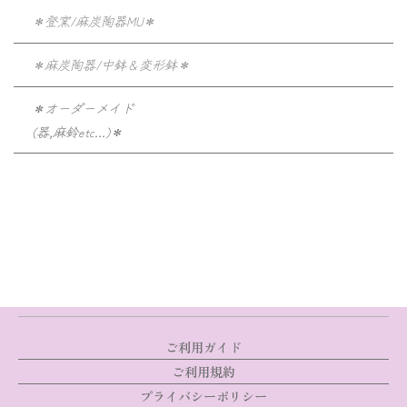
＊登窯/麻炭陶器MU＊
＊麻炭陶器/中鉢＆変形鉢＊
＊オーダーメイド
(器,麻鈴etc...)＊
ご利用ガイド
ご利用規約
プライバシーポリシー