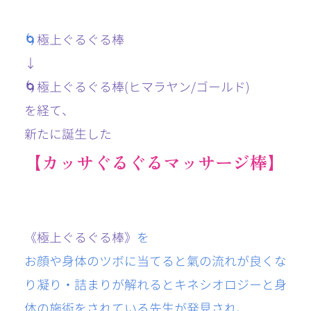
🌀
極上ぐるぐる棒
↓
🌀極上ぐるぐる棒
(ヒマラヤン/ゴールド)
を経て、
新たに誕生した
【カッサぐるぐるマッサージ棒】
《極上ぐるぐる棒》
を
お顔や身体のツボに当てると氣の流れが良くな
り凝り・詰まりが解れる
と
キネシオロジーと身
体の施術をされている先生が発見され、